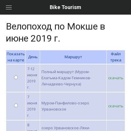
Перейти
Bike Tourism
к
содержимому
Велопоход по Мокше в
июне 2019 г.
Показать
Файл
День
Маршрут
на карте
трека
7-12
Полный маршрут (Муром-
июня
Елатьма-Кадом-Темников-
скачать
2019
Личадеево-Чернуха)
г.
7
июня
Муром-Панфилово-озеро
скачать
2019
Урвановское
г.
8
озеро Урвановское-Ляхи-