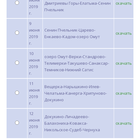
июня
Дмитриевы Горы-Елатьма-Сенин
скачать
2019
Пчельник
г.
9
июня
Сенин Пчельник-Царево-
скачать
2019
Енкаево-Кадом-озеро Омут
г.
10
озеро Омут-Верки-Стандрово-
июня
Телимерки-Такушево-Санаксар-
скачать
2019
Темников-Нижний Сатис
г.
11
Вещерка-Нарышкино-Илев-
июня
Челатьма-Канерга-Хрипуново-
скачать
2019
Докукино
г.
12
Докукино-Личадеево-
июня
Балахониха-Ковакса-
скачать
2019
Никольское-Судеб-Чернуха
г.