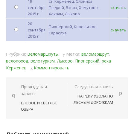
19
ст. Керженец, Олониха,
сентября
Пыдрей, Взвоз, Хомутово,
скачать
2015 г.
Хахалы, Лыково
20
Пионерский, Корельское,
сентября
скачать
Тарасиха
2015 г.
Рубрика:
Веломаршруты
Метка:
веломаршрут
,
велопоход
,
велотуризм
,
Лыково
,
Пионерский
,
река
Керженец
Комментировать
Навигация
Предыдущая
Следующая запись
запись
по
НА РЕКУ УЗОЛА ПО
ЛЕСНЫМ ДОРОЖКАМ
ЕЛОВОЕ И СВЕТЛЫЕ
записям
ОЗЕРА