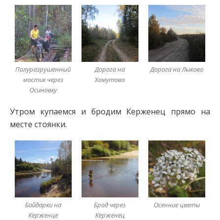
Полуразрушенный
Дорога на
Дорога на Лыково
мостик через
Хомутово
Осиновку
Утром купаемся и бродим Керженец прямо на
месте стоянки.
Байдарки на
Брод через
Осенние цветы
Керженце
Керженец