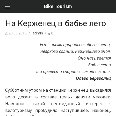
Перейти
Bike Tourism
к
содержимому
На Керженец в бабье лето
Опубликовано
Автор
23.09.2015
admin
0
Есть время природы особого света,
неяркого солнца, нежнейшего зноя.
Оно называется
бабье лето
и в прелести спорит с самою весною.
Ольга Берггольц
Субботним утром на станции Керженец высадился
вело десант в составе целых девяти человек.
Наверное, такой неожиданный интерес к
велотуризму пробудило наступившее, наконец,