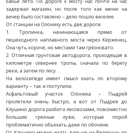
бабье лето. По дороге к мосту нас почти на час
задержал магазин, но после того как меню на
вечер было составлено – дело пошло веселее.
От станции на Олониху есть две дороги:
1. Тропинка, начинающаяся прямо от
пешеходного наплавного моста через Керженец.
Она чуть короче, но местами там грязновато.
2. Отличная грунтовая автодорога, проходящая в
километре севернее тропы, сначала по берегу
реки, а затем по лесу.
На велосипеде имеет смысл ехать по второму
варианту – так и поступили.
Асфальтовый участок Олониха – Пыдрей
пролетели очень быстро, а вот от Пыдрея до
Клушино дорога разбита лесовозами, повсеместно
большие грязные лужи, которые порой
проблематично объехать даже по обочине.
От Клушино можно ехать дальше на Великушу по