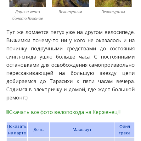
Дорога через
Велотуризм
Велотуризм
болото Ягодное
Тут же ломается петух уже на другом велосипеде.
Выжимки почему-то ни у кого не оказалось и на
починку подручными средствами до состояния
сингл-спида ушло больше часа. С постоянными
остановками для освобождения самопроизвольно
перескакивающей на большую звезду цепи
добираемся до Тарасихи к пяти часам вечера.
Садимся в электричку и домой, где ждет большой
ремонт:)
!!!Скачать все фото велопохода на Керженец!!!
Показать
Файл
День
Маршрут
на карте
трека